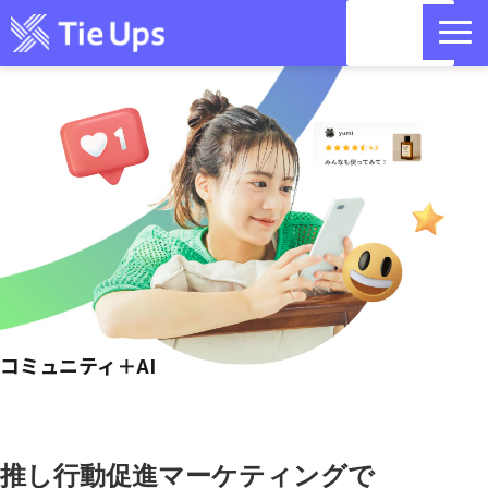
資料請
求
目的別 活用方法｜コミュニティ
リットリンクコラボ｜国内最大400万のインフルエンサー・クリエ
イターデータベース
お問い合わせ
セミナー情報
コミュニティ＋AI
記事一覧
お役立ち情報
推し行動促進マーケティングで