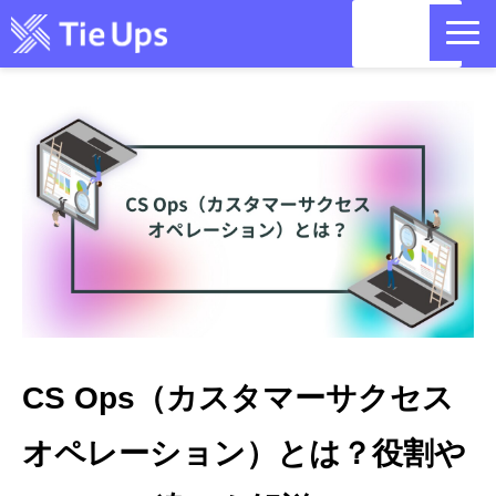
資料請
求
目的別 活用方法｜コミュニティ
リットリンクコラボ｜国内最大400万のインフルエンサー・クリエ
イターデータベース
お問い合わせ
セミナー情報
記事一覧
CS Ops（カスタマーサクセス
お役立ち情報
オペレーション）とは？役割や