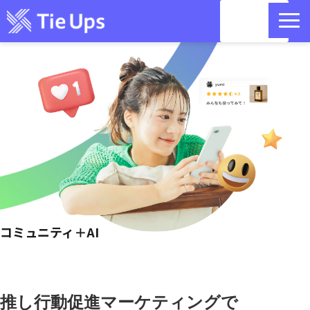
資料請
求
目的別 活用方法｜コミュニティ
リットリンクコラボ｜国内最大400万のインフルエンサー・クリエ
イターデータベース
お問い合わせ
セミナー情報
コミュニティ＋AI
記事一覧
お役立ち情報
推し行動促進マーケティングで