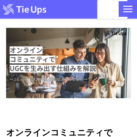
資料請
求
目的別 活用方法｜コミュニティ
リットリンクコラボ｜国内最大400万のインフルエンサー・クリエ
イターデータベース
お問い合わせ
セミナー情報
記事一覧
お役立ち情報
オンラインコミュニティで